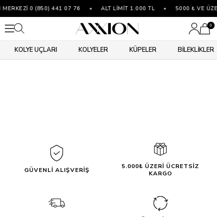
MERKEZİ 0 (850) 441 07 76
•
ALT LİMİT 1.000 TL
•
5000 ₺ VE ÜZ
0
KOLYE UÇLARI
KOLYELER
KÜPELER
BİLEKLİKLER
5.000₺ ÜZERİ ÜCRETSİZ
GÜVENLİ ALIŞVERİŞ
KARGO