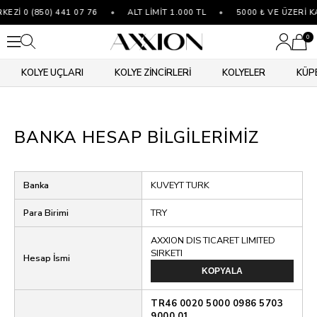
EZİ 0 (850) 441 07 76
•
ALT LİMİT 1.000 TL
•
5000 ₺ VE ÜZERİ 
0
KOLYE UÇLARI
KOLYE ZİNCİRLERİ
KOLYELER
KÜP
BANKA HESAP BILGILERIMIZ
Banka
KUVEYT TURK
Para Birimi
TRY
AXXION DIS TICARET LIMITED
SIRKETI
Hesap İsmi
KOPYALA
TR46 0020 5000 0986 5703
9000 01