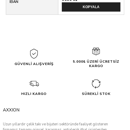
IBAN
KOPYALA
5.000₺ ÜZERİ ÜCRETSİZ
GÜVENLİ ALIŞVERİŞ
KARGO
HIZLI KARGO
SÜREKLİ STOK
AXXION
Uzun yıllardır çelik takı ve bijuteri sektöründe faaliyet gösteren
firmamız; tamamı güncel, kararmaz, antialerjik ithal ürünlerden