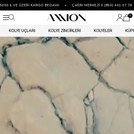
₺ VE ÜZERİ KARGO BEDAVA
•
ÇAĞRI MERKEZİ 0 (850) 441 07 76
•
0
KOLYE UÇLARI
KOLYE ZİNCİRLERİ
KOLYELER
KÜP