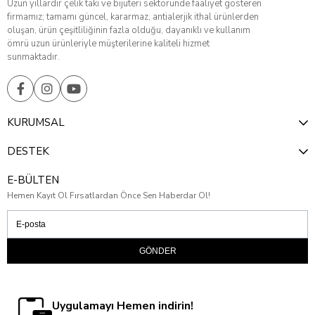
Uzun yıllardır çelik takı ve bijuteri sektöründe faaliyet gösteren
firmamız; tamamı güncel, kararmaz, antialerjik ithal ürünlerden
oluşan, ürün çeşitliliğinin fazla olduğu, dayanıklı ve kullanım
ömrü uzun ürünleriyle müşterilerine kaliteli hizmet
sunmaktadır.
KURUMSAL
DESTEK
E-BÜLTEN
Hemen Kayıt Ol Fırsatlardan Önce Sen Haberdar Ol!
GÖNDER
Uygulamayı Hemen indirin!