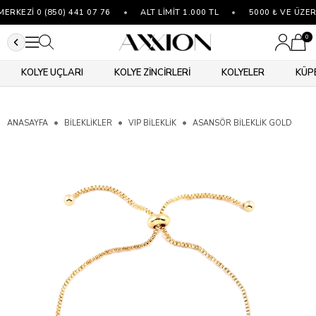
RKEZİ 0 (850) 441 07 76
•
ALT LİMİT 1.000 TL
•
5000 ₺ VE ÜZERİ
0
KOLYE UÇLARI
KOLYE ZİNCİRLERİ
KOLYELER
KÜP
ANASAYFA
BİLEKLİKLER
VIP BILEKLIK
ASANSÖR BILEKLIK GOLD