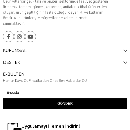
Uzun yıllardır çelik takı ve bijuteri sektöründe faaliyet gösteren
firmamız; tamamı güncel, kararmaz, antialerjik ithal ürünlerden
oluşan, ürün çeşitliliğinin fazla olduğu, dayanıklı ve kullanım
ömrü uzun ürünleriyle müşterilerine kaliteli hizmet
sunmaktadır.
KURUMSAL
DESTEK
E-BÜLTEN
Hemen Kayıt Ol Fırsatlardan Önce Sen Haberdar Ol!
GÖNDER
Uygulamayı Hemen indirin!