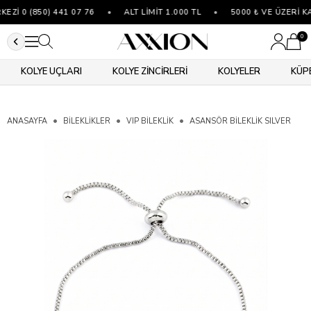
İ 0 (850) 441 07 76
•
ALT LİMİT 1.000 TL
•
5000 ₺ VE ÜZERİ KA
0
KOLYE UÇLARI
KOLYE ZİNCİRLERİ
KOLYELER
KÜP
ANASAYFA
BİLEKLİKLER
VIP BILEKLIK
ASANSÖR BILEKLIK SILVER