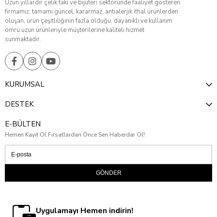
Uzun yıllardır çelik takı ve bijuteri sektöründe faaliyet gösteren
firmamız; tamamı güncel, kararmaz, antialerjik ithal ürünlerden
oluşan, ürün çeşitliliğinin fazla olduğu, dayanıklı ve kullanım
ömrü uzun ürünleriyle müşterilerine kaliteli hizmet
sunmaktadır.
KURUMSAL
DESTEK
E-BÜLTEN
Hemen Kayıt Ol Fırsatlardan Önce Sen Haberdar Ol!
GÖNDER
Uygulamayı Hemen indirin!