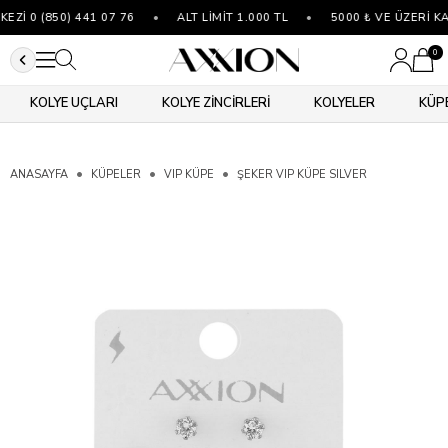
İ 0 (850) 441 07 76
•
ALT LİMİT 1.000 TL
•
5000 ₺ VE ÜZERİ KA
0
KOLYE UÇLARI
KOLYE ZİNCİRLERİ
KOLYELER
KÜP
ANASAYFA
KÜPELER
VIP KÜPE
ŞEKER VIP KÜPE SILVER