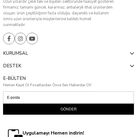
Uzun yıllardır çelik takı ve bijuteri sektöründe faaliyet gösteren
firmamız; tamamı güncel, kararmaz, antialerjik ithal ürünlerden
oluşan, ürün çeşitliliğinin fazla olduğu, dayanıklı ve kullanım
ömrü uzun ürünleriyle müşterilerine kaliteli hizmet
sunmaktadır.
KURUMSAL
DESTEK
E-BÜLTEN
Hemen Kayıt Ol Fırsatlardan Önce Sen Haberdar Ol!
GÖNDER
Uygulamayı Hemen indirin!