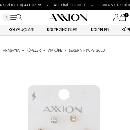
EZİ 0 (850) 441 07 76
•
ALT LİMİT 1.000 TL
•
5000 ₺ VE ÜZERİ 
0
KOLYE UÇLARI
KOLYE ZİNCİRLERİ
KOLYELER
KÜP
ANASAYFA
KÜPELER
VIP KÜPE
ŞEKER VIP KÜPE GOLD