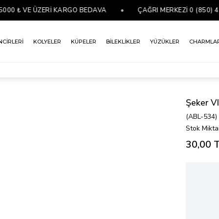
 ₺ VE ÜZERİ KARGO BEDAVA
•
ÇAĞRI MERKEZİ 0 (850) 441 0
NCİRLERİ
KOLYELER
KÜPELER
BİLEKLİKLER
YÜZÜKLER
CHARMLA
Şeker V
(ABL-534)
Stok Mikta
30,00 