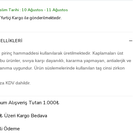
lim Tarihi : 10 Ağustos - 11 Ağustos
 Yurtiçi Kargo ile gönderilmektedir.
ELLIKLERI
r pirinç hammaddesi kullanılarak üretilmektedir. Kaplamaları üst
 bu ürünler, sıvıya karşı dayanıklı, kararma yapmayan, antialerjik ve
lanıma uygundur. Ürün süslemelerinde kullanılan taş cinsi zirkon
ıza KDV dahildir.
um Alışveriş Tutarı 1.000₺
₺ Üzeri Kargo Bedava
li Ödeme