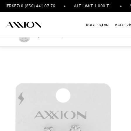
KEZİ 0 (850) 441 07 76
•
ALT LİMİT 1.000 TL
•
5000
KOLYE UÇLARI
KOLYE Zİ
Şeker VIP Küpe SILVER
ANASAYFA
KÜPELER
VIP KÜPE
ŞEKER VIP KÜPE SILVER