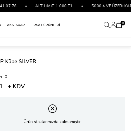
7 76
•
ALT LİMİT 1.000 TL
•
5000 ₺ VE ÜZERİ KARGO
0
R
AKSESUAR
FIRSAT ÜRÜNLERİ
IP Küpe SILVER
rı
:
0
TL
+ KDV
Ürün stoklarımızda kalmamıştır.