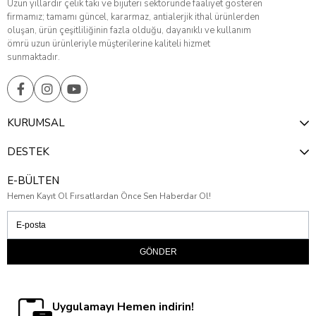
Uzun yıllardır çelik takı ve bijuteri sektöründe faaliyet gösteren
firmamız; tamamı güncel, kararmaz, antialerjik ithal ürünlerden
oluşan, ürün çeşitliliğinin fazla olduğu, dayanıklı ve kullanım
ömrü uzun ürünleriyle müşterilerine kaliteli hizmet
sunmaktadır.
KURUMSAL
DESTEK
E-BÜLTEN
Hemen Kayıt Ol Fırsatlardan Önce Sen Haberdar Ol!
GÖNDER
Uygulamayı Hemen indirin!