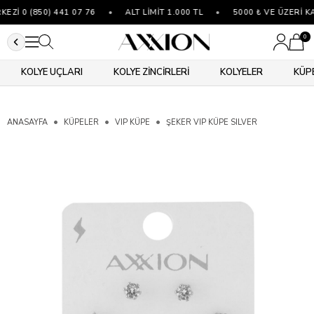
Zİ 0 (850) 441 07 76
•
ALT LİMİT 1.000 TL
•
5000 ₺ VE ÜZERİ K
0
KOLYE UÇLARI
KOLYE ZİNCİRLERİ
KOLYELER
KÜP
ANASAYFA
KÜPELER
VIP KÜPE
ŞEKER VIP KÜPE SILVER