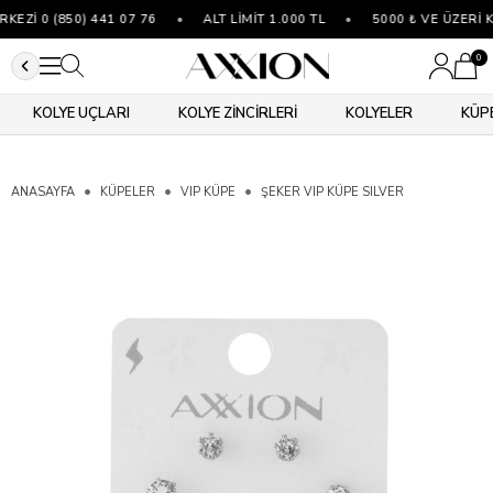
EZİ 0 (850) 441 07 76
•
ALT LİMİT 1.000 TL
•
5000 ₺ VE ÜZERİ K
0
KOLYE UÇLARI
KOLYE ZİNCİRLERİ
KOLYELER
KÜP
ANASAYFA
KÜPELER
VIP KÜPE
ŞEKER VIP KÜPE SILVER