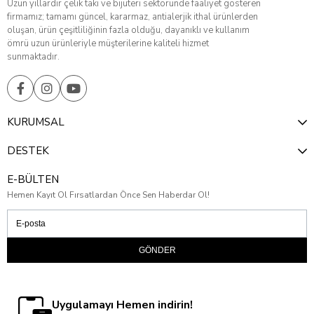
Uzun yıllardır çelik takı ve bijuteri sektöründe faaliyet gösteren
firmamız; tamamı güncel, kararmaz, antialerjik ithal ürünlerden
oluşan, ürün çeşitliliğinin fazla olduğu, dayanıklı ve kullanım
ömrü uzun ürünleriyle müşterilerine kaliteli hizmet
sunmaktadır.
KURUMSAL
DESTEK
E-BÜLTEN
Hemen Kayıt Ol Fırsatlardan Önce Sen Haberdar Ol!
GÖNDER
Uygulamayı Hemen indirin!