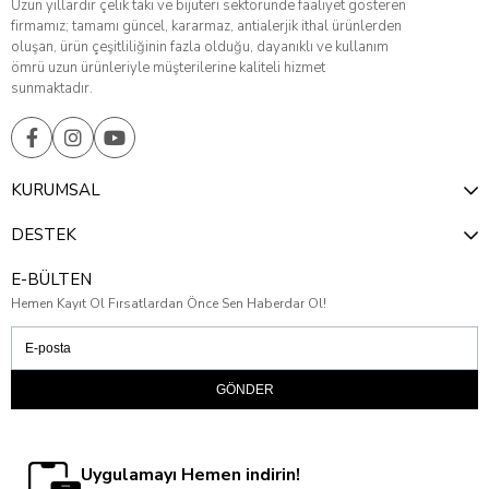
Uzun yıllardır çelik takı ve bijuteri sektöründe faaliyet gösteren
firmamız; tamamı güncel, kararmaz, antialerjik ithal ürünlerden
oluşan, ürün çeşitliliğinin fazla olduğu, dayanıklı ve kullanım
ömrü uzun ürünleriyle müşterilerine kaliteli hizmet
sunmaktadır.
KURUMSAL
DESTEK
E-BÜLTEN
Hemen Kayıt Ol Fırsatlardan Önce Sen Haberdar Ol!
GÖNDER
Uygulamayı Hemen indirin!