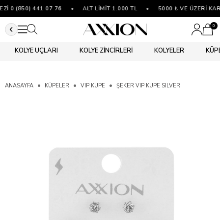
 0 (850) 441 07 76
•
ALT LİMİT 1.000 TL
•
5000 ₺ VE ÜZERİ KAR
0
KOLYE UÇLARI
KOLYE ZİNCİRLERİ
KOLYELER
KÜP
ANASAYFA
KÜPELER
VIP KÜPE
ŞEKER VIP KÜPE SILVER