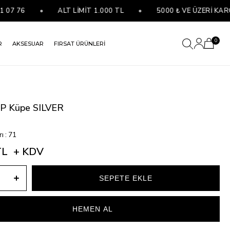
 76
•
ALT LİMİT 1.000 TL
•
5000 ₺ VE ÜZERİ KARGO 
0
R
AKSESUAR
FIRSAT ÜRÜNLERİ
IP Küpe SILVER
rı
:
71
TL
+ KDV