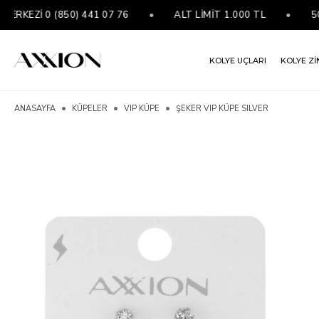
EZİ 0 (850) 441 07 76
•
ALT LİMİT 1.000 TL
•
5000 
KOLYE UÇLARI
KOLYE Zİ
ANASAYFA
KÜPELER
VIP KÜPE
ŞEKER VIP KÜPE SILVER