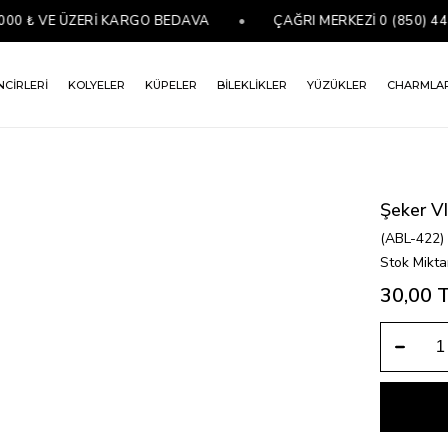
₺ VE ÜZERİ KARGO BEDAVA
•
ÇAĞRI MERKEZİ 0 (850) 441 07
NCİRLERİ
KOLYELER
KÜPELER
BİLEKLİKLER
YÜZÜKLER
CHARMLA
Şeker V
(ABL-422)
Stok Mikta
30,00 