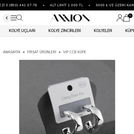
 0 (850) 441 07 76
•
ALT LİMİT 1.000 TL
•
5000 ₺ VE ÜZERİ KAR
0
KOLYE UÇLARI
KOLYE ZİNCİRLERİ
KOLYELER
KÜP
ANASAYFA
FIRSAT ÜRÜNLERİ
VIP CCB KÜPE