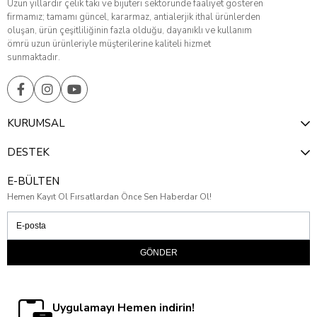
Uzun yıllardır çelik takı ve bijuteri sektöründe faaliyet gösteren
firmamız; tamamı güncel, kararmaz, antialerjik ithal ürünlerden
oluşan, ürün çeşitliliğinin fazla olduğu, dayanıklı ve kullanım
ömrü uzun ürünleriyle müşterilerine kaliteli hizmet
sunmaktadır.
KURUMSAL
DESTEK
E-BÜLTEN
Hemen Kayıt Ol Fırsatlardan Önce Sen Haberdar Ol!
GÖNDER
Uygulamayı Hemen indirin!