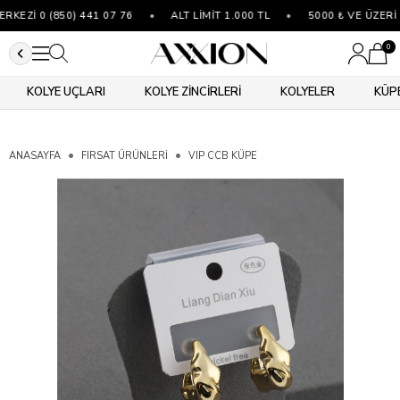
EZİ 0 (850) 441 07 76
•
ALT LİMİT 1.000 TL
•
5000 ₺ VE ÜZERİ 
0
KOLYE UÇLARI
KOLYE ZİNCİRLERİ
KOLYELER
KÜP
ANASAYFA
FIRSAT ÜRÜNLERİ
VIP CCB KÜPE