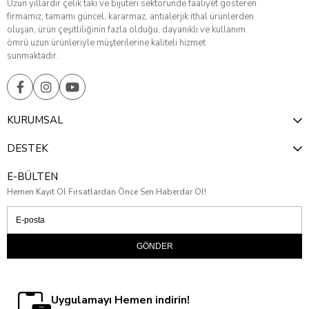
Uzun yıllardır çelik takı ve bijuteri sektöründe faaliyet gösteren
firmamız; tamamı güncel, kararmaz, antialerjik ithal ürünlerden
oluşan, ürün çeşitliliğinin fazla olduğu, dayanıklı ve kullanım
ömrü uzun ürünleriyle müşterilerine kaliteli hizmet
sunmaktadır.
KURUMSAL
DESTEK
E-BÜLTEN
Hemen Kayıt Ol Fırsatlardan Önce Sen Haberdar Ol!
GÖNDER
Uygulamayı Hemen indirin!