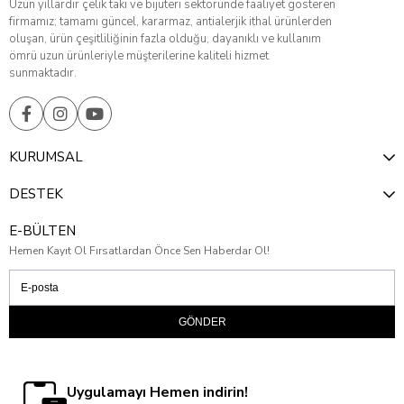
Uzun yıllardır çelik takı ve bijuteri sektöründe faaliyet gösteren
firmamız; tamamı güncel, kararmaz, antialerjik ithal ürünlerden
oluşan, ürün çeşitliliğinin fazla olduğu, dayanıklı ve kullanım
ömrü uzun ürünleriyle müşterilerine kaliteli hizmet
sunmaktadır.
KURUMSAL
DESTEK
E-BÜLTEN
Hemen Kayıt Ol Fırsatlardan Önce Sen Haberdar Ol!
GÖNDER
Uygulamayı Hemen indirin!