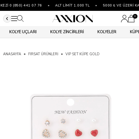
Zİ 0 (850) 441 07 76
•
ALT LİMİT 1.000 TL
•
5000 ₺ VE ÜZERİ K
0
KOLYE UÇLARI
KOLYE ZİNCİRLERİ
KOLYELER
KÜP
ANASAYFA
FIRSAT ÜRÜNLERİ
VIP SET KÜPE GOLD