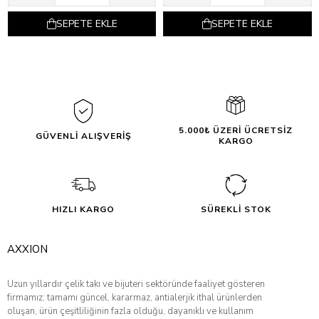
SEPETE EKLE
SEPETE EKLE
5.000₺ ÜZERİ ÜCRETSİZ
GÜVENLİ ALIŞVERİŞ
KARGO
HIZLI KARGO
SÜREKLİ STOK
AXXION
Uzun yıllardır çelik takı ve bijuteri sektöründe faaliyet gösteren
firmamız; tamamı güncel, kararmaz, antialerjik ithal ürünlerden
oluşan, ürün çeşitliliğinin fazla olduğu, dayanıklı ve kullanım