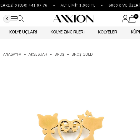
KEZİ 0 (850) 441 07 76
•
ALT LİMİT 1.000 TL
•
5000 ₺ VE ÜZERİ
0
KOLYE UÇLARI
KOLYE ZİNCİRLERİ
KOLYELER
KÜP
ANASAYFA
AKSESUAR
BROŞ
BROŞ GOLD