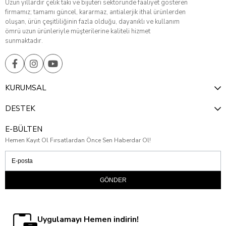
Uzun yıllardır çelik takı ve bijuteri sektöründe faaliyet gösteren
firmamız; tamamı güncel, kararmaz, antialerjik ithal ürünlerden
oluşan, ürün çeşitliliğinin fazla olduğu, dayanıklı ve kullanım
ömrü uzun ürünleriyle müşterilerine kaliteli hizmet
sunmaktadır.
KURUMSAL
DESTEK
E-BÜLTEN
Hemen Kayıt Ol Fırsatlardan Önce Sen Haberdar Ol!
GÖNDER
Uygulamayı Hemen indirin!