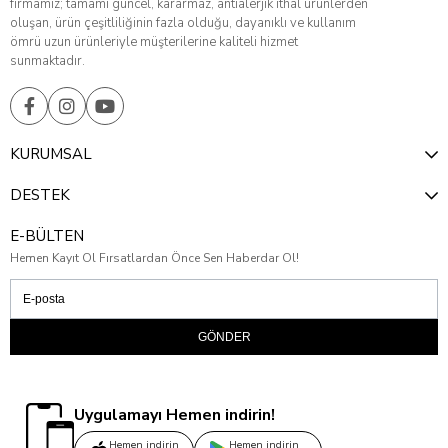
firmamız; tamamı güncel, kararmaz, antialerjik ithal ürünlerden
oluşan, ürün çeşitliliğinin fazla olduğu, dayanıklı ve kullanım
ömrü uzun ürünleriyle müşterilerine kaliteli hizmet
sunmaktadır.
KURUMSAL
DESTEK
E-BÜLTEN
Hemen Kayıt Ol Fırsatlardan Önce Sen Haberdar Ol!
GÖNDER
Uygulamayı Hemen indirin!
Hemen indirin
Hemen indirin