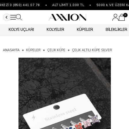
Zİ 0 (850) 441 07 76
•
ALT LİMİT 1.000 TL
•
5000 ₺ VE ÜZERİ K
0
KOLYE UÇLARI
KOLYELER
KÜPELER
BİLEKLİKLER
ANASAYFA
KÜPELER
ÇELIK KÜPE
ÇELIK ALTILI KÜPE SILVER