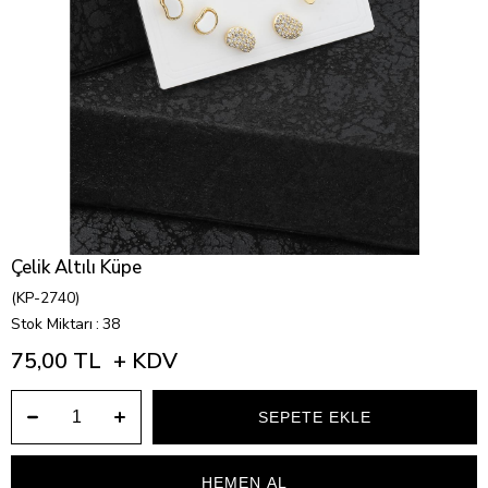
Çelik Altılı Küpe
(KP-2740)
Stok Miktarı
:
38
75,00 TL
+ KDV