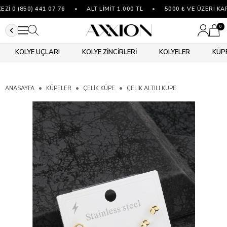
 0 (850) 441 07 76
•
ALT LİMİT 1.000 TL
•
5000 ₺ VE ÜZERİ KAR
0
KOLYE UÇLARI
KOLYE ZİNCİRLERİ
KOLYELER
KÜP
ANASAYFA
KÜPELER
ÇELIK KÜPE
ÇELIK ALTILI KÜPE