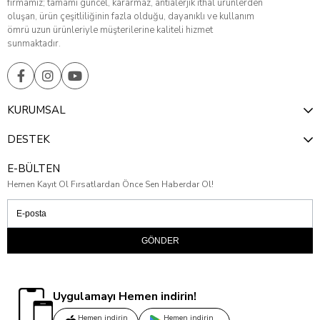
firmamız; tamamı güncel, kararmaz, antialerjik ithal ürünlerden
oluşan, ürün çeşitliliğinin fazla olduğu, dayanıklı ve kullanım
ömrü uzun ürünleriyle müşterilerine kaliteli hizmet
sunmaktadır.
KURUMSAL
DESTEK
E-BÜLTEN
Hemen Kayıt Ol Fırsatlardan Önce Sen Haberdar Ol!
GÖNDER
Uygulamayı Hemen indirin!
Hemen indirin
Hemen indirin