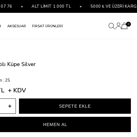
6
•
ALT LİMİT 1.000 TL
•
5000 ₺ VE ÜZERİ KARGO BE
0
R
AKSESUAR
FIRSAT ÜRÜNLERİ
tılı Küpe Silver
)
rı
:
25
TL
+ KDV