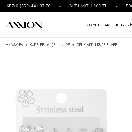
İ 0 (850) 441 07 76
•
ALT LİMİT 1.000 TL
•
5000 ₺ 
KOLYE UÇLARI
KOLYE Zİ
ANASAYFA
KÜPELER
ÇELIK KÜPE
ÇELIK ALTILI KÜPE SILVER