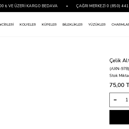
VE ÜZERİ KARGO BEDAVA
•
ÇAĞRI MERKEZİ 0 (850) 441 07 7
NCİRLERİ
KOLYELER
KÜPELER
BİLEKLİKLER
YÜZÜKLER
CHARMLA
Çelik Al
(AXN-978
Stok Mikta
75,00 