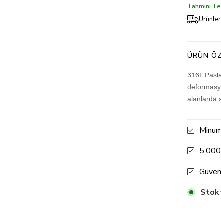
Tahmini Tes
Ürünler
ÜRÜN ÖZ
316L Pasla
deformasyo
alanlarda 
Minum
5.000
Güven
Stokt