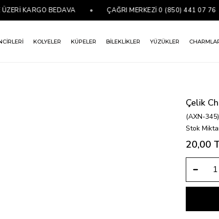
ZERİ KARGO BEDAVA
•
ÇAĞRI MERKEZİ 0 (850) 441 07 76
NCİRLERİ
KOLYELER
KÜPELER
BİLEKLİKLER
YÜZÜKLER
CHARMLA
Çelik C
(AXN-345
Stok Mikta
20,00 