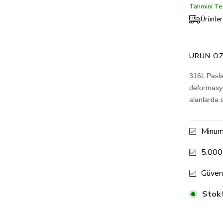
Tahmini Tes
Ürünler
ÜRÜN ÖZ
316L Pasla
deformasyo
alanlarda 
Minum
5.000
Güven
Stokt