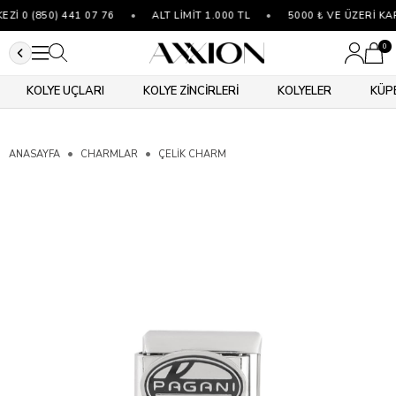
İ 0 (850) 441 07 76
•
ALT LİMİT 1.000 TL
•
5000 ₺ VE ÜZERİ KA
0
KOLYE UÇLARI
KOLYE ZİNCİRLERİ
KOLYELER
KÜP
ANASAYFA
CHARMLAR
ÇELIK CHARM