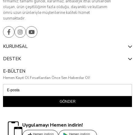
firmamız; tamamı güncel, kararmaz, antialerjik ithal ürünlerden
oluşan, ürün çeşitliliğinin fazla olduğu, dayanıklı ve kullanım
ömrü uzun ürünleriyle müşterilerine kaliteli hizmet
sunmaktadır.
KURUMSAL
DESTEK
E-BÜLTEN
Hemen Kayıt Ol Fırsatlardan Önce Sen Haberdar Ol!
GÖNDER
Uygulamayı Hemen indirin!
Hemen indirin
Hemen indirin