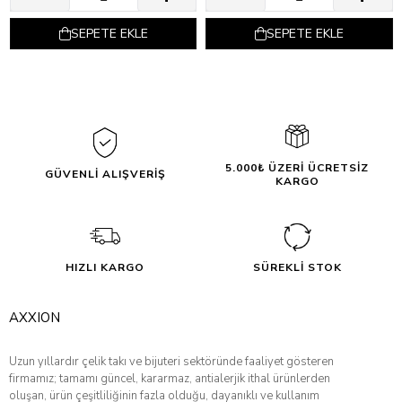
SEPETE EKLE
SEPETE EKLE
5.000₺ ÜZERİ ÜCRETSİZ
GÜVENLİ ALIŞVERİŞ
KARGO
HIZLI KARGO
SÜREKLİ STOK
AXXION
Uzun yıllardır çelik takı ve bijuteri sektöründe faaliyet gösteren
firmamız; tamamı güncel, kararmaz, antialerjik ithal ürünlerden
oluşan, ürün çeşitliliğinin fazla olduğu, dayanıklı ve kullanım