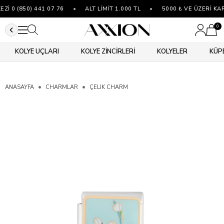
İ 0 (850) 441 07 76
•
ALT LİMİT 1.000 TL
•
5000 ₺ VE ÜZERİ KA
0
KOLYE UÇLARI
KOLYE ZİNCİRLERİ
KOLYELER
KÜP
ANASAYFA
CHARMLAR
ÇELIK CHARM