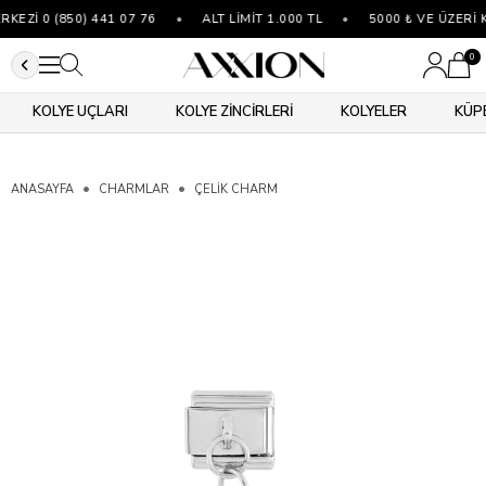
EZİ 0 (850) 441 07 76
•
ALT LİMİT 1.000 TL
•
5000 ₺ VE ÜZERİ 
0
KOLYE UÇLARI
KOLYE ZİNCİRLERİ
KOLYELER
KÜP
ANASAYFA
CHARMLAR
ÇELIK CHARM