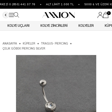
Zİ 0 (850) 441 07 76
•
ALT LİMİT 1.000 TL
•
5000 ₺ VE ÜZERİ K
0
KOLYE UÇLARI
KOLYE ZİNCİRLERİ
KOLYELER
KÜP
ANASAYFA
KÜPELER
TRAGUS- PIERCING
ÇELIK GÖBEK PIERCING SILVER