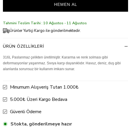
Tahmini Teslim Tarihi : 10 Ağustos - 11 Ağustos
Ürünler Yurtiçi Kargo ile gönderilmektedir.
ÜRÜN ÖZELLIKLERI
316L Paslanmaz çelikten üretilmiştir. Kararma ve renk solması gibi
deformasyonlar yaşanmaz. Sıvıya karşı dayanıklıdır. Havuz, deniz, duş gibi
alanlarda sorunsuz bir kullanım imkanı sunar.
Minumum Alışveriş Tutarı 1.000₺
5.000₺ Üzeri Kargo Bedava
Güvenli Ödeme
Stokta, gönderilmeye hazır