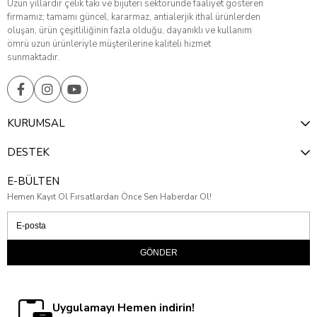
Uzun yıllardır çelik takı ve bijuteri sektöründe faaliyet gösteren
firmamız; tamamı güncel, kararmaz, antialerjik ithal ürünlerden
oluşan, ürün çeşitliliğinin fazla olduğu, dayanıklı ve kullanım
ömrü uzun ürünleriyle müşterilerine kaliteli hizmet
sunmaktadır.
KURUMSAL
DESTEK
E-BÜLTEN
Hemen Kayıt Ol Fırsatlardan Önce Sen Haberdar Ol!
GÖNDER
Uygulamayı Hemen indirin!