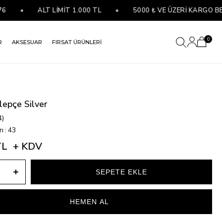
•
ALT LİMİT 1.000 TL
•
5000 ₺ VE ÜZERİ KARGO BED
0
R
AKSESUAR
FIRSAT ÜRÜNLERİ
lepçe Silver
4)
rı
:
43
TL
+ KDV