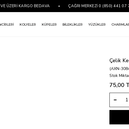
 ÜZERİ KARGO BEDAVA
•
ÇAĞRI MERKEZİ 0 (850) 441 07 76
NCİRLERİ
KOLYELER
KÜPELER
BİLEKLİKLER
YÜZÜKLER
CHARMLA
Çelik Ke
(AXN-308
Stok Mikta
75,00 