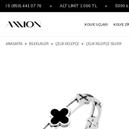
0 (850) 441 07 76
•
ALT LİMİT 1.000 TL
•
5000 ₺ VE
KOLYE UÇLARI
KOLYE Zİ
ANASAYFA
BİLEKLİKLER
ÇELIK KELEPÇE
ÇELIK KELEPÇE SILVER