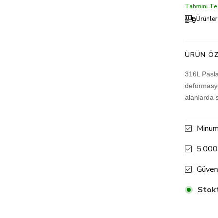
Tahmini Tes
Ürünler
ÜRÜN ÖZ
316L Pasla
deformasyo
alanlarda 
Minum
5.000
Güven
Stokt