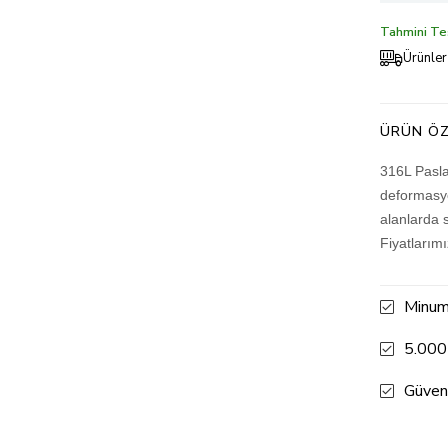
Tahmini Tes
Ürünler
ÜRÜN ÖZ
316L Pasla
deformasyo
alanlarda 
Fiyatlarım
Minum
5.000
Güven