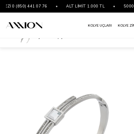
 0 (850) 441 07 76
•
ALT LİMİT 1.000 TL
•
5000 ₺ V
KOLYE UÇLARI
KOLYE Zİ
Çelik Kelepçe Silver
ANASAYFA
BİLEKLİKLER
ÇELIK KELEPÇE
ÇELIK KELEPÇE SILVER