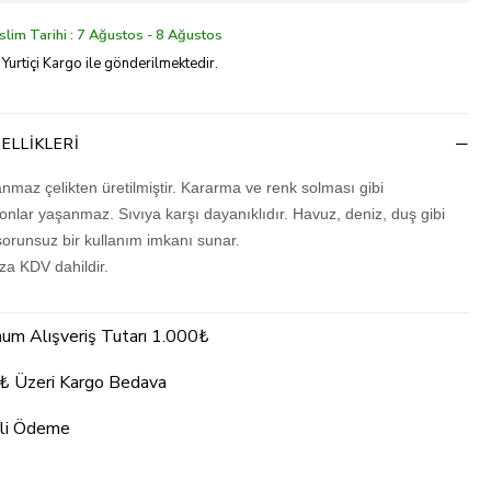
lim Tarihi : 7 Ağustos - 8 Ağustos
 Yurtiçi Kargo ile gönderilmektedir.
ELLIKLERI
nmaz çelikten üretilmiştir. Kararma ve renk solması gibi
nlar yaşanmaz. Sıvıya karşı dayanıklıdır. Havuz, deniz, duş gibi
sorunsuz bir kullanım imkanı sunar.
ıza KDV dahildir.
um Alışveriş Tutarı 1.000₺
₺ Üzeri Kargo Bedava
li Ödeme