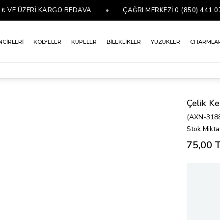
E ÜZERİ KARGO BEDAVA
•
ÇAĞRI MERKEZİ 0 (850) 441 07 76
NCİRLERİ
KOLYELER
KÜPELER
BİLEKLİKLER
YÜZÜKLER
CHARMLA
Çelik Ke
(AXN-318
Stok Mikta
75,00 