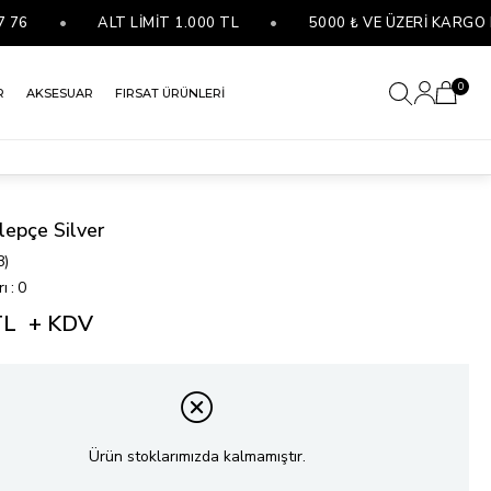
•
ALT LİMİT 1.000 TL
•
5000 ₺ VE ÜZERİ KARGO BE
0
R
AKSESUAR
FIRSAT ÜRÜNLERİ
lepçe Silver
8)
rı
:
0
TL
+ KDV
Ürün stoklarımızda kalmamıştır.