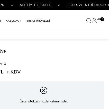
•
ALT LİMİT 1.000 TL
•
5000 ₺ VE ÜZERİ KARGO BEDA
0
R
AKSESUAR
FIRSAT ÜRÜNLERİ
lye
)
rı
:
0
TL
+ KDV
Ürün stoklarımızda kalmamıştır.