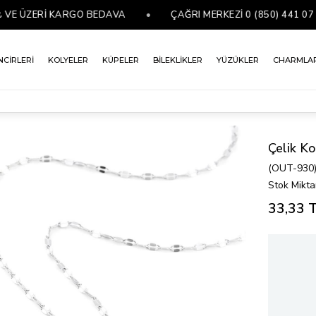
 ÜZERİ KARGO BEDAVA
•
ÇAĞRI MERKEZİ 0 (850) 441 07 76
NCİRLERİ
KOLYELER
KÜPELER
BİLEKLİKLER
YÜZÜKLER
CHARMLA
Çelik Ko
(OUT-930
Stok Mikta
33,33 