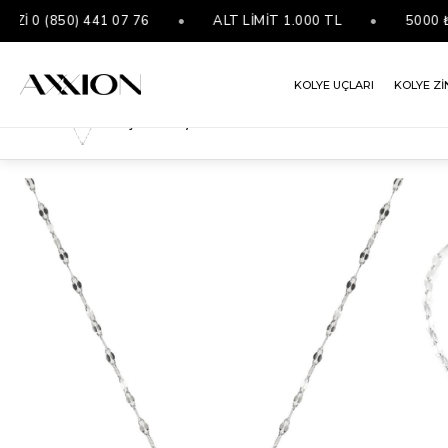
 (850) 441 07 76
•
ALT LİMİT 1.000 TL
•
5000 ₺ VE
KOLYE UÇLARI
KOLYE Zİ
Çelik Kolye
ANASAYFA
KOLYELER
ÇELIK KOLYE
ÇELIK KOLYE