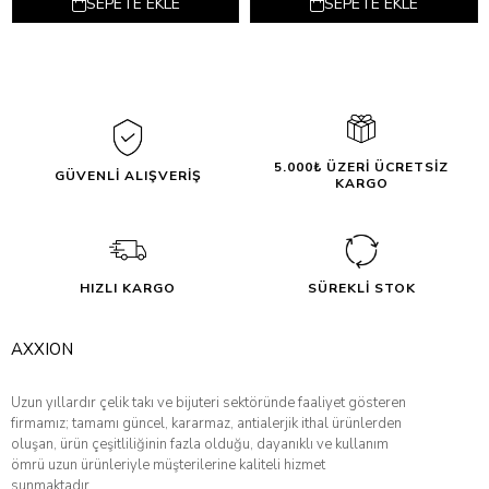
SEPETE EKLE
SEPETE EKLE
5.000₺ ÜZERİ ÜCRETSİZ
GÜVENLİ ALIŞVERİŞ
KARGO
HIZLI KARGO
SÜREKLİ STOK
AXXION
Uzun yıllardır çelik takı ve bijuteri sektöründe faaliyet gösteren
firmamız; tamamı güncel, kararmaz, antialerjik ithal ürünlerden
oluşan, ürün çeşitliliğinin fazla olduğu, dayanıklı ve kullanım
ömrü uzun ürünleriyle müşterilerine kaliteli hizmet
sunmaktadır.