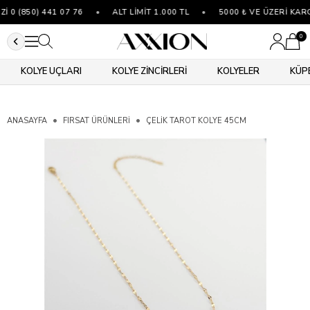
0 (850) 441 07 76
•
ALT LİMİT 1.000 TL
•
5000 ₺ VE ÜZERİ KARG
0
KOLYE UÇLARI
KOLYE ZİNCİRLERİ
KOLYELER
KÜP
ANASAYFA
FIRSAT ÜRÜNLERİ
ÇELIK TAROT KOLYE 45CM