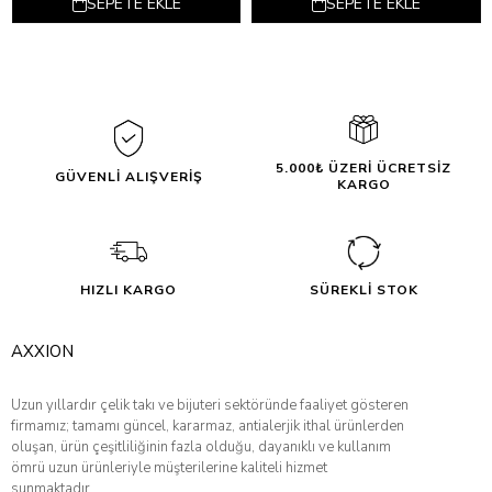
SEPETE EKLE
SEPETE EKLE
5.000₺ ÜZERİ ÜCRETSİZ
GÜVENLİ ALIŞVERİŞ
KARGO
HIZLI KARGO
SÜREKLİ STOK
AXXION
Uzun yıllardır çelik takı ve bijuteri sektöründe faaliyet gösteren
firmamız; tamamı güncel, kararmaz, antialerjik ithal ürünlerden
oluşan, ürün çeşitliliğinin fazla olduğu, dayanıklı ve kullanım
ömrü uzun ürünleriyle müşterilerine kaliteli hizmet
sunmaktadır.