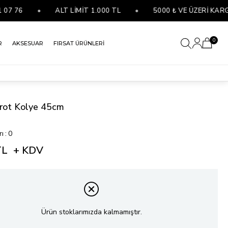
76
•
ALT LİMİT 1.000 TL
•
5000 ₺ VE ÜZERİ KARGO 
0
R
AKSESUAR
FIRSAT ÜRÜNLERİ
arot Kolye 45cm
rı
:
0
TL
+ KDV
Ürün stoklarımızda kalmamıştır.