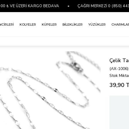
₺ VE ÜZERİ KARGO BEDAVA
•
ÇAĞRI MERKEZİ 0 (850) 441 07 
NCİRLERİ
KOLYELER
KÜPELER
BİLEKLİKLER
YÜZÜKLER
CHARMLA
Çelik T
(AX-1006)
Stok Mikta
39,90 