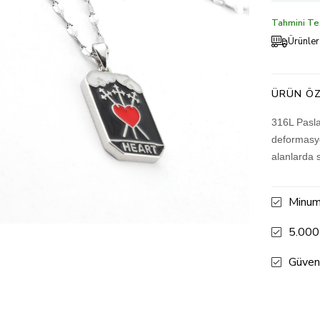
Tahmini Tes
Ürünler
ÜRÜN ÖZ
316L Pasla
deformasyo
alanlarda 
Minum
5.000
Güven