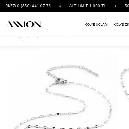
EZİ 0 (850) 441 07 76
•
ALT LİMİT 1.000 TL
•
5000 
KOLYE UÇLARI
KOLYE Zİ
Çelik Tarot Kolye 45cm
ANASAYFA
FIRSAT ÜRÜNLERİ
ÇELIK TAROT KOLYE 45CM