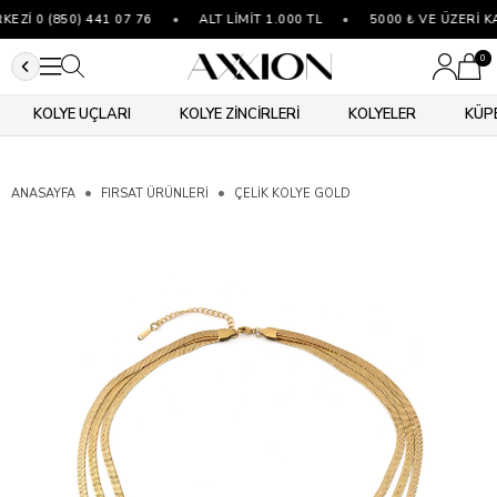
Zİ 0 (850) 441 07 76
•
ALT LİMİT 1.000 TL
•
5000 ₺ VE ÜZERİ K
0
KOLYE UÇLARI
KOLYE ZİNCİRLERİ
KOLYELER
KÜP
ANASAYFA
FIRSAT ÜRÜNLERİ
ÇELIK KOLYE GOLD