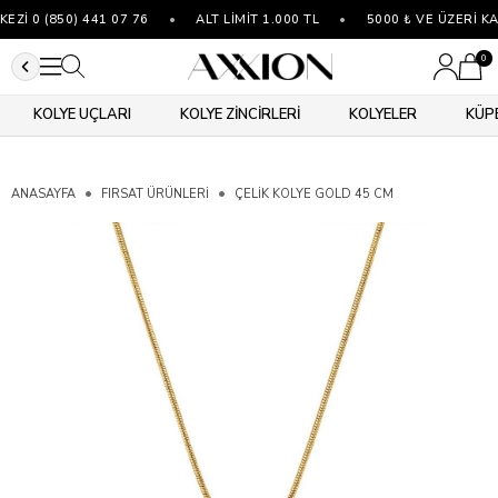
İ 0 (850) 441 07 76
•
ALT LİMİT 1.000 TL
•
5000 ₺ VE ÜZERİ KA
0
KOLYE UÇLARI
KOLYE ZİNCİRLERİ
KOLYELER
KÜP
ANASAYFA
FIRSAT ÜRÜNLERİ
ÇELIK KOLYE GOLD 45 CM