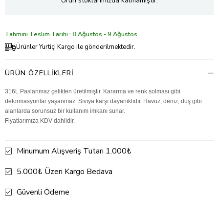
Ürün stoklarımızda kalmamıştır.
Tahmini Teslim Tarihi : 8 Ağustos - 9 Ağustos
Ürünler Yurtiçi Kargo ile gönderilmektedir.
ÜRÜN ÖZELLIKLERI
316L Paslanmaz çelikten üretilmiştir. Kararma ve renk solması gibi
deformasyonlar yaşanmaz. Sıvıya karşı dayanıklıdır. Havuz, deniz, duş gibi
alanlarda sorunsuz bir kullanım imkanı sunar.
Fiyatlarımıza KDV dahildir.
Minumum Alışveriş Tutarı 1.000₺
5.000₺ Üzeri Kargo Bedava
Güvenli Ödeme