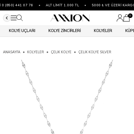
 (850) 441 07 76
•
ALT LİMİT 1.000 TL
•
5000 ₺ VE ÜZERİ KARGO
0
KOLYE UÇLARI
KOLYE ZİNCİRLERİ
KOLYELER
KÜP
ANASAYFA
KOLYELER
ÇELIK KOLYE
ÇELIK KOLYE SILVER