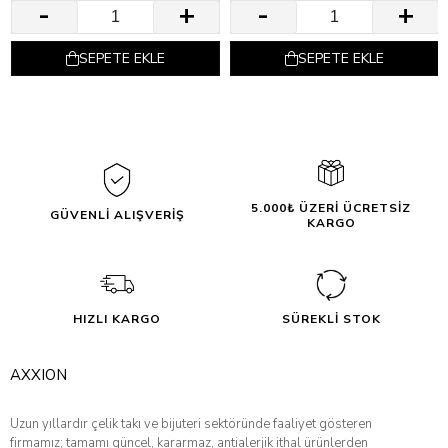
SEPETE EKLE
SEPETE EKLE
5.000₺ ÜZERİ ÜCRETSİZ
GÜVENLİ ALIŞVERİŞ
KARGO
HIZLI KARGO
SÜREKLİ STOK
AXXION
Uzun yıllardır çelik takı ve bijuteri sektöründe faaliyet gösteren
firmamız; tamamı güncel, kararmaz, antialerjik ithal ürünlerden