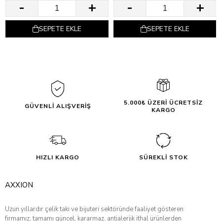
SEPETE EKLE
SEPETE EKLE
5.000₺ ÜZERİ ÜCRETSİZ
GÜVENLİ ALIŞVERİŞ
KARGO
HIZLI KARGO
SÜREKLİ STOK
AXXION
Uzun yıllardır çelik takı ve bijuteri sektöründe faaliyet gösteren
firmamız; tamamı güncel, kararmaz, antialerjik ithal ürünlerden