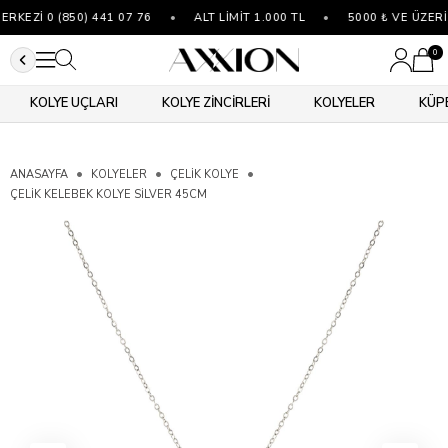
KEZİ 0 (850) 441 07 76
•
ALT LİMİT 1.000 TL
•
5000 ₺ VE ÜZERİ
0
KOLYE UÇLARI
KOLYE ZİNCİRLERİ
KOLYELER
KÜP
ANASAYFA
KOLYELER
ÇELIK KOLYE
ÇELIK KELEBEK KOLYE SILVER 45CM