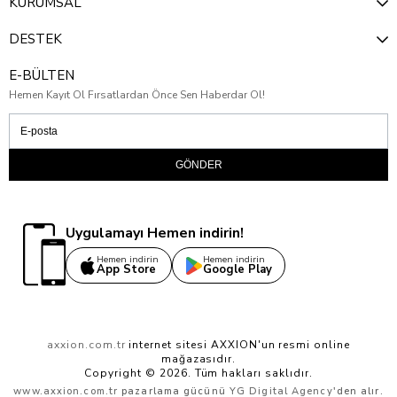
KURUMSAL
DESTEK
E-BÜLTEN
Hemen Kayıt Ol Fırsatlardan Önce Sen Haberdar Ol!
GÖNDER
Uygulamayı Hemen indirin!
Hemen indirin
Hemen indirin
App Store
Google Play
axxion.com.tr
internet sitesi AXXION'un resmi online
mağazasıdır.
Copyright © 2026. Tüm hakları saklıdır.
www.axxion.com.tr
pazarlama gücünü
YG Digital Agency
'den alır.