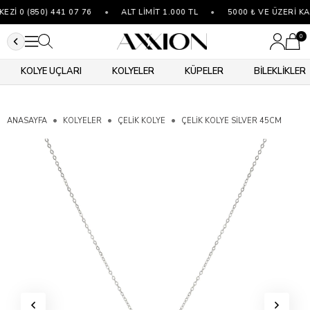
İ 0 (850) 441 07 76
•
ALT LİMİT 1.000 TL
•
5000 ₺ VE ÜZERİ KA
0
KOLYE UÇLARI
KOLYELER
KÜPELER
BİLEKLİKLER
ANASAYFA
KOLYELER
ÇELIK KOLYE
ÇELIK KOLYE SILVER 45CM