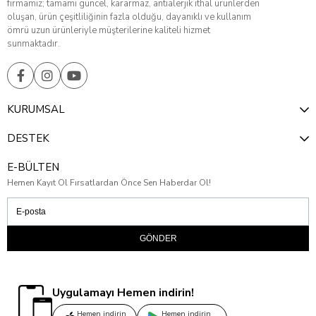
firmamız; tamamı güncel, kararmaz, antialerjik ithal ürünlerden
oluşan, ürün çeşitliliğinin fazla olduğu, dayanıklı ve kullanım
ömrü uzun ürünleriyle müşterilerine kaliteli hizmet
sunmaktadır.
KURUMSAL
DESTEK
E-BÜLTEN
Hemen Kayıt Ol Fırsatlardan Önce Sen Haberdar Ol!
GÖNDER
Uygulamayı Hemen indirin!
Hemen indirin
Hemen indirin