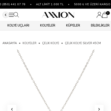
(850) 441 07 76
•
ALT LİMİT 1.000 TL
•
5000 ₺ VE ÜZERİ KARGO 
0
KOLYE UÇLARI
KOLYELER
KÜPELER
BİLEKLİKLER
ANASAYFA
KOLYELER
ÇELIK KOLYE
ÇELIK KOLYE SILVER 45CM