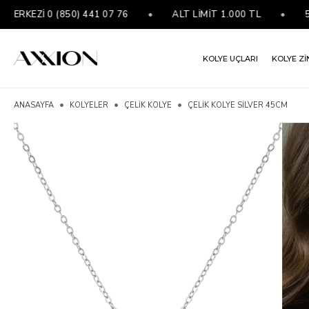
EZİ 0 (850) 441 07 76
•
ALT LİMİT 1.000 TL
•
5000 
KOLYE UÇLARI
KOLYE Zİ
ANASAYFA
KOLYELER
ÇELIK KOLYE
ÇELIK KOLYE SILVER 45CM