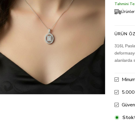
Tahmini Tes
Ürünler
ÜRÜN ÖZ
316L Pasla
deformasyo
alanlarda 
Minum
5.000
Güven
Stokt