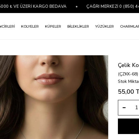
₺ VE ÜZERİ KARGO BEDAVA
•
ÇAĞRI MERKEZİ 0 (850) 441 07
NCİRLERİ
KOLYELER
KÜPELER
BİLEKLİKLER
YÜZÜKLER
CHARMLA
Çelik Ko
(ÇZKK-68)
Stok Mikta
55,00 