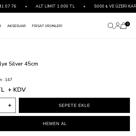
 76
•
ALT LİMİT 1.000 TL
•
5000 ₺ VE ÜZERİ KARGO 
0
R
AKSESUAR
FIRSAT ÜRÜNLERİ
lye Silver 45cm
rı
:
147
TL
+ KDV