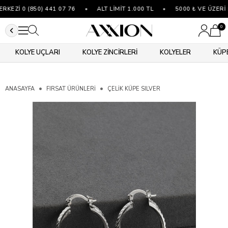
EZİ 0 (850) 441 07 76
•
ALT LİMİT 1.000 TL
•
5000 ₺ VE ÜZERİ 
0
KOLYE UÇLARI
KOLYE ZİNCİRLERİ
KOLYELER
KÜP
ANASAYFA
FIRSAT ÜRÜNLERİ
ÇELIK KÜPE SILVER