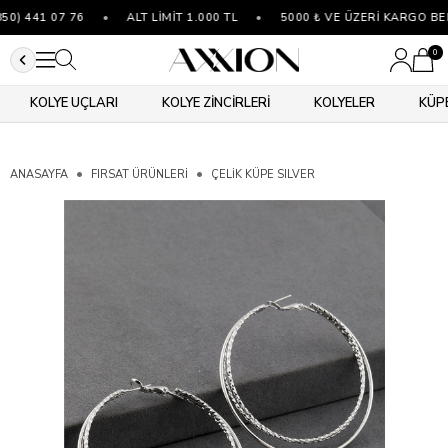
) 441 07 76
•
ALT LİMİT 1.000 TL
•
5000 ₺ VE ÜZERİ KARGO BED
0
KOLYE UÇLARI
KOLYE ZİNCİRLERİ
KOLYELER
KÜP
ANASAYFA
FIRSAT ÜRÜNLERİ
ÇELIK KÜPE SILVER