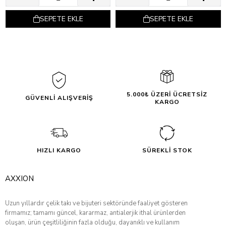
SEPETE EKLE
SEPETE EKLE
5.000₺ ÜZERİ ÜCRETSİZ
GÜVENLİ ALIŞVERİŞ
KARGO
HIZLI KARGO
SÜREKLİ STOK
AXXION
Uzun yıllardır çelik takı ve bijuteri sektöründe faaliyet gösteren
firmamız; tamamı güncel, kararmaz, antialerjik ithal ürünlerden
oluşan, ürün çeşitliliğinin fazla olduğu, dayanıklı ve kullanım