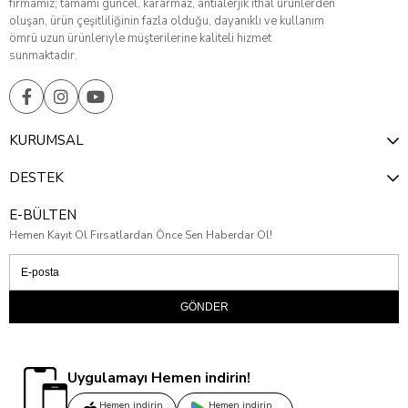
firmamız; tamamı güncel, kararmaz, antialerjik ithal ürünlerden
oluşan, ürün çeşitliliğinin fazla olduğu, dayanıklı ve kullanım
ömrü uzun ürünleriyle müşterilerine kaliteli hizmet
sunmaktadır.
KURUMSAL
DESTEK
E-BÜLTEN
Hemen Kayıt Ol Fırsatlardan Önce Sen Haberdar Ol!
GÖNDER
Uygulamayı Hemen indirin!
Hemen indirin
Hemen indirin