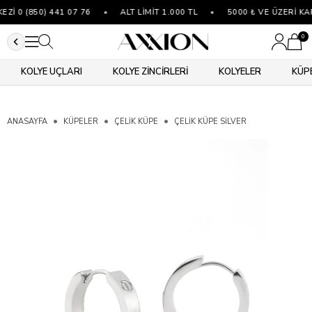
İ 0 (850) 441 07 76
•
ALT LİMİT 1.000 TL
•
5000 ₺ VE ÜZERİ KA
0
KOLYE UÇLARI
KOLYE ZİNCİRLERİ
KOLYELER
KÜP
ANASAYFA
KÜPELER
ÇELIK KÜPE
ÇELIK KÜPE SILVER