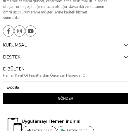
firmamız; tamamı güncel, kararmaz, antialerjik ithal ürünlerden
oluşan, ürün çeşitliliğinin fazla olduğu, dayanıklı ve kullanım
ömrü uzun ürünleriyle müşterilerine kaliteli hizmet
sunmaktadır.
KURUMSAL
DESTEK
E-BÜLTEN
Hemen Kayıt Ol Fırsatlardan Önce Sen Haberdar Ol!
GÖNDER
Uygulamayı Hemen indirin!
Hemen indirin
Hemen indirin