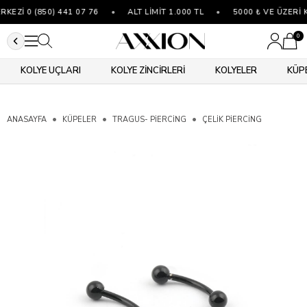
EZİ 0 (850) 441 07 76
•
ALT LİMİT 1.000 TL
•
5000 ₺ VE ÜZERİ 
0
KOLYE UÇLARI
KOLYE ZİNCİRLERİ
KOLYELER
KÜP
ANASAYFA
KÜPELER
TRAGUS- PIERCING
ÇELIK PIERCING