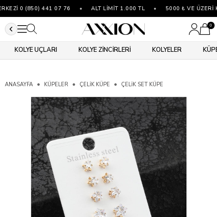
EZİ 0 (850) 441 07 76
•
ALT LİMİT 1.000 TL
•
5000 ₺ VE ÜZERİ K
0
KOLYE UÇLARI
KOLYE ZİNCİRLERİ
KOLYELER
KÜP
ANASAYFA
KÜPELER
ÇELIK KÜPE
ÇELIK SET KÜPE