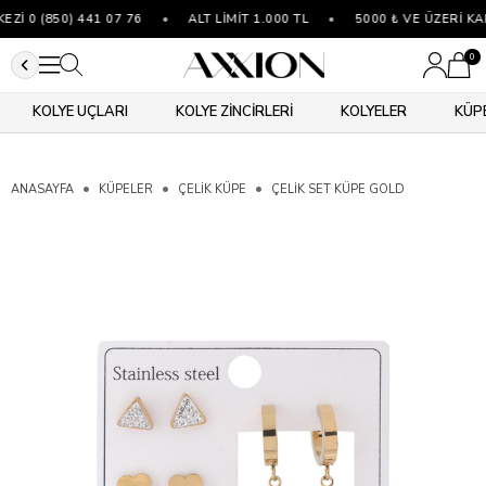
İ 0 (850) 441 07 76
•
ALT LİMİT 1.000 TL
•
5000 ₺ VE ÜZERİ KA
0
KOLYE UÇLARI
KOLYE ZİNCİRLERİ
KOLYELER
KÜP
ANASAYFA
KÜPELER
ÇELIK KÜPE
ÇELIK SET KÜPE GOLD