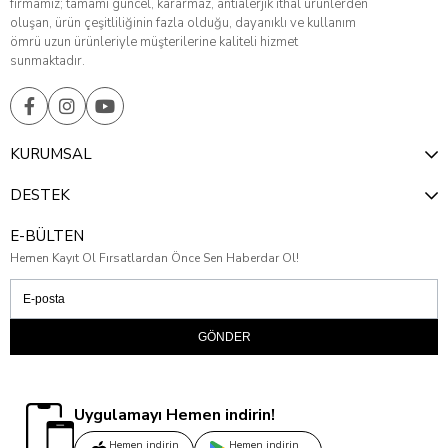
firmamız; tamamı güncel, kararmaz, antialerjik ithal ürünlerden
oluşan, ürün çeşitliliğinin fazla olduğu, dayanıklı ve kullanım
ömrü uzun ürünleriyle müşterilerine kaliteli hizmet
sunmaktadır.
KURUMSAL
DESTEK
E-BÜLTEN
Hemen Kayıt Ol Fırsatlardan Önce Sen Haberdar Ol!
GÖNDER
Uygulamayı Hemen indirin!
Hemen indirin
Hemen indirin