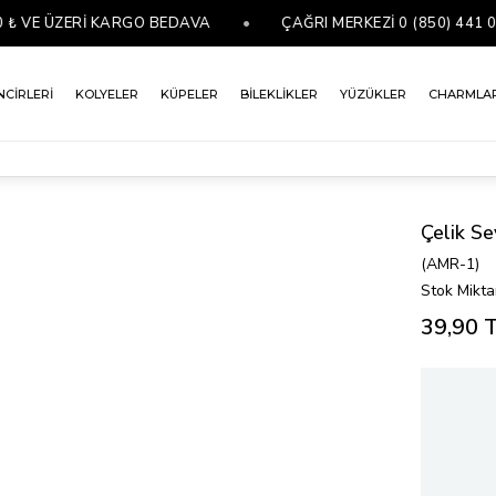
VE ÜZERİ KARGO BEDAVA
•
ÇAĞRI MERKEZİ 0 (850) 441 07 76
NCİRLERİ
KOLYELER
KÜPELER
BİLEKLİKLER
YÜZÜKLER
CHARMLA
Çelik Se
(AMR-1)
Stok Mikta
39,90 