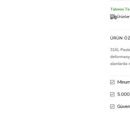
Tahmini Tes
Ürünler
ÜRÜN ÖZ
316L Pasla
deformasyo
alanlarda 
Minum
5.000
Güven