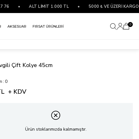
•
ALT LİMİT 1.000 TL
•
5000 ₺ VE ÜZERİ KARGO BE
0
R
AKSESUAR
FIRSAT ÜRÜNLERİ
vgili Çift Kolye 45cm
rı
:
0
TL
+ KDV
Ürün stoklarımızda kalmamıştır.