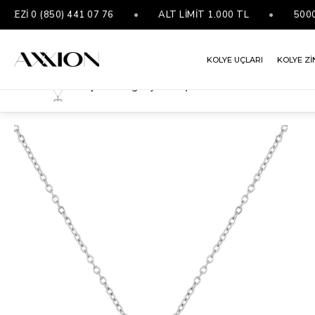
İ 0 (850) 441 07 76
•
ALT LİMİT 1.000 TL
•
5000 ₺ 
KOLYE UÇLARI
KOLYE Zİ
Çelik Sevgili Çift Kolye 45cm
ANASAYFA
FIRSAT ÜRÜNLERİ
ÇELIK SEVGILI ÇIFT KOLYE 45CM