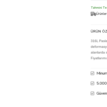
Tahmini Tes
Ürünler
ÜRÜN ÖZ
316L Pasla
deformasyo
alanlarda 
Fiyatlarım
Minum
5.000
Güven