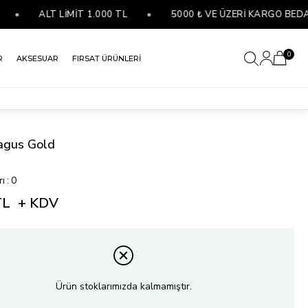
•
ALT LİMİT 1.000 TL
•
5000 ₺ VE ÜZERİ KARGO BEDAVA
0
R
AKSESUAR
FIRSAT ÜRÜNLERİ
ragus Gold
rı
:
0
TL
+ KDV
Ürün stoklarımızda kalmamıştır.