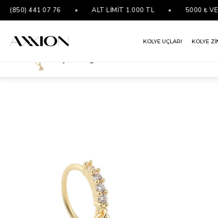
(850) 441 07 76
•
ALT LİMİT 1.000 TL
•
5000 ₺ VE Ü
KOLYE UÇLARI
KOLYE Zİ
Çelik Tragus Gold
ANASAYFA
KÜPELER
TRAGUS- PIERCING
ÇELIK TRAGUS GOLD