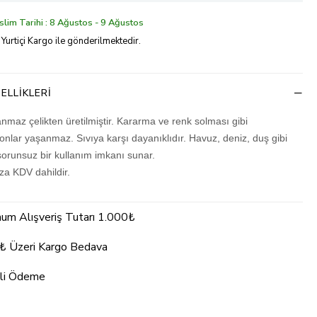
lim Tarihi : 8 Ağustos - 9 Ağustos
 Yurtiçi Kargo ile gönderilmektedir.
ELLIKLERI
nmaz çelikten üretilmiştir. Kararma ve renk solması gibi
nlar yaşanmaz. Sıvıya karşı dayanıklıdır. Havuz, deniz, duş gibi
sorunsuz bir kullanım imkanı sunar.
ıza KDV dahildir.
um Alışveriş Tutarı 1.000₺
₺ Üzeri Kargo Bedava
li Ödeme