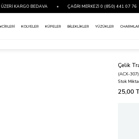
ZERİ KARGO BEDAVA
•
ÇAĞRI MERKEZİ 0 (850) 441 07 76
NCİRLERİ
KOLYELER
KÜPELER
BİLEKLİKLER
YÜZÜKLER
CHARMLA
Çelik T
(ACX-307)
Stok Mikta
25,00 