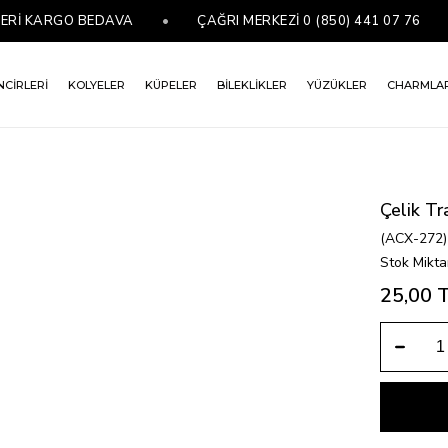
İ KARGO BEDAVA
•
ÇAĞRI MERKEZİ 0 (850) 441 07 76
•
NCİRLERİ
KOLYELER
KÜPELER
BİLEKLİKLER
YÜZÜKLER
CHARMLA
Çelik Tr
(ACX-272)
Stok Mikta
25,00 