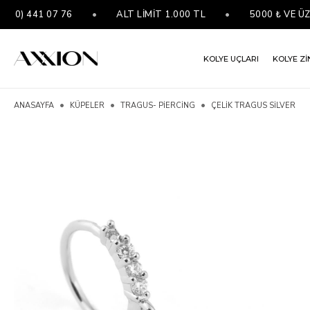
) 441 07 76
•
ALT LİMİT 1.000 TL
•
5000 ₺ VE ÜZER
KOLYE UÇLARI
KOLYE Zİ
ANASAYFA
KÜPELER
TRAGUS- PIERCING
ÇELIK TRAGUS SILVER