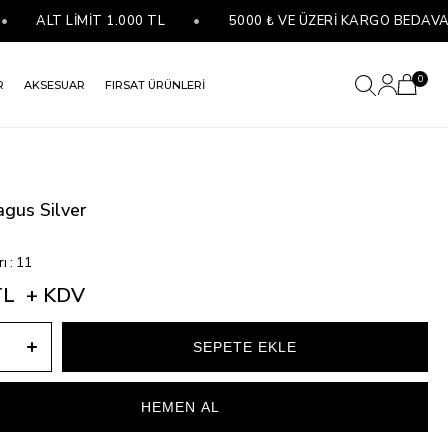
ALT LİMİT 1.000 TL
•
5000 ₺ VE ÜZERİ KARGO BEDAVA
0
R
AKSESUAR
FIRSAT ÜRÜNLERİ
agus Silver
rı
:
11
TL
+ KDV