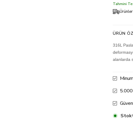
Tahmini Tes
Ürünler
ÜRÜN ÖZ
316L Pasla
deformasyo
alanlarda 
Minum
5.000
Güven
Stokt