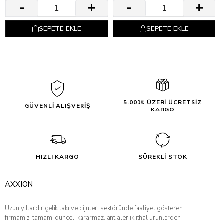
SEPETE EKLE
SEPETE EKLE
5.000₺ ÜZERİ ÜCRETSİZ
GÜVENLİ ALIŞVERİŞ
KARGO
HIZLI KARGO
SÜREKLİ STOK
AXXION
Uzun yıllardır çelik takı ve bijuteri sektöründe faaliyet gösteren
firmamız; tamamı güncel, kararmaz, antialerjik ithal ürünlerden